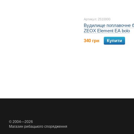
Артикул: 2510000
Вудилище поплавочне 
ZEOX Element EA bolo
340 грн
Купити
© 2004—2026
Магазин рибацького спорядження