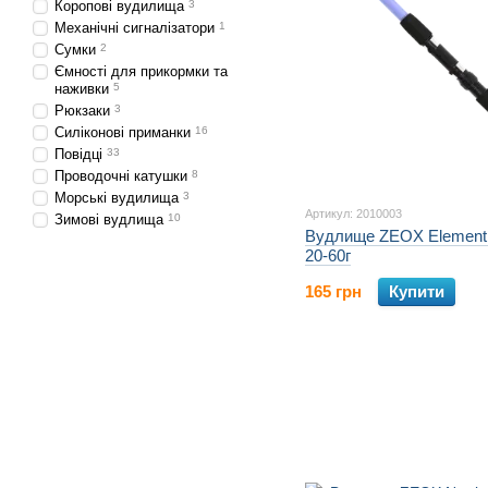
Коропові вудилища
3
Механічні сигналізатори
1
Сумки
2
Ємності для прикормки та
наживки
5
Рюкзаки
3
Силіконові приманки
16
Повідці
33
Проводочні катушки
8
Морські вудилища
3
Артикул: 2010003
Зимові вудлища
10
Вудлище ZEOX Element 
20-60г
165 грн
Купити