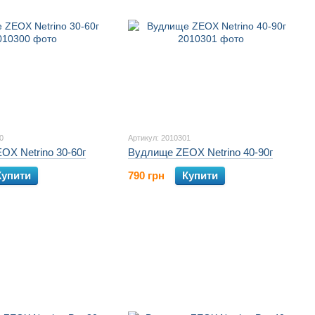
0
Артикул: 2010301
X Netrino 30-60г
Вудлище ZEOX Netrino 40-90г
Купити
790 грн
Купити