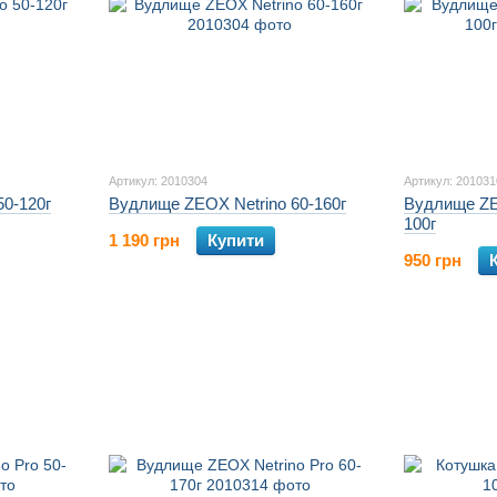
Артикул: 2010304
Артикул: 201031
50-120г
Вудлище ZEOX Netrino 60-160г
Вудлище ZEO
100г
1 190 грн
Купити
950 грн