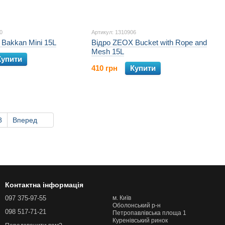
0
Артикул: 1310906
Bakkan Mini 15L
Відро ZEOX Bucket with Rope and
Mesh 15L
Купити
410 грн
Купити
8
Вперед
Контактна інформація
097 375-97-55
м. Київ
Оболонський р-н
098 517-71-21
Петропавлівська площа 1
Куренівський ринок