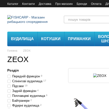
Перейти до основного контенту
Каталог
Контакти
Доставка
Про магазин
Бренди
Оплата
Д
ВОЛО
ВУДИЛИЩА
КОТУШКИ
ПРИМАНКИ
ШН
Головна
ZEOX
ZEOX
Розділ
Передній фрикціон
9
Спінінгові вудилища
17
Підсаки
19
Задній фрикціон
4
Поплавцеві вудилища
6
Байтранери
2
Фідерні вудилища
2