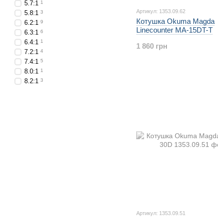
5.7:1
1
Артикул: 1353.09.62
5.8:1
3
Котушка Okuma Magda
6.2:1
9
Linecounter MA-15DT-T
6.3:1
6
6.4:1
1
1 860 грн
7.2:1
4
7.4:1
5
8.0:1
1
8.2:1
3
Артикул: 1353.09.51