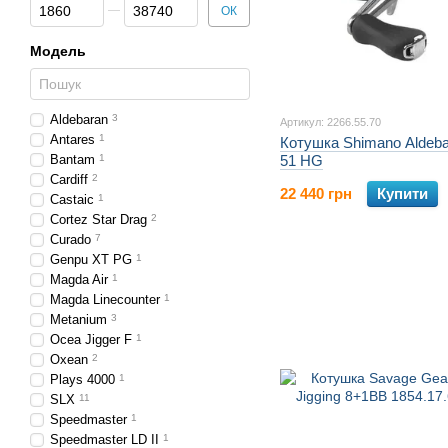
Від Ціна, грн
До Ціна, грн
ОК
Модель
Aldebaran
3
Артикул: 2266.55.70
Antares
1
Котушка Shimano Aldeb
Bantam
1
51 HG
Cardiff
2
22 440 грн
Купити
Castaic
1
Cortez Star Drag
2
Curado
7
Genpu XT PG
1
Magda Air
1
Magda Linecounter
1
Metanium
3
Ocea Jigger F
1
Oxean
2
Plays 4000
1
SLX
11
Speedmaster
1
Speedmaster LD II
1