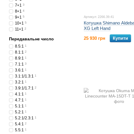
7+1
3
8+1
4
9+1
5
Артикул: 2266.39.41
Котушка Shimano Aldeb
10+1
5
XG Left Hand
11+1
2
25 930 грн
Купити
Передавальне число
8.5:1
1
8.1:1
2
8.9:1
1
7.1:1
3
3.6:1
1
3.1:1/1.3:1
1
3.2:1
1
3.9:1/1.7:1
2
4.1:1
1
4.7:1
1
5.1:1
1
5.2:1
1
5.2:1/2.3:1
1
5.4:1
2
5.5:1
1