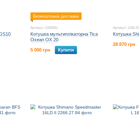
Безкоштовна доставка
Артикул: 1000051
Артикул: 2266.6
SGS10
Кoтушка мультиплікаторна Tica
Котушка Sh
Oxean OX 20
28 870 грн
5 000 грн
Купити