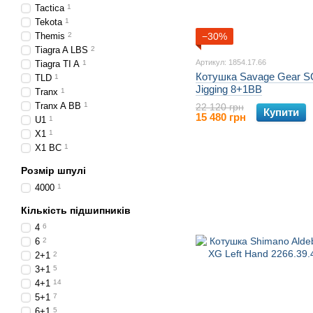
Tactica
1
Tekota
1
Themis
2
−30%
Tiagra A LBS
2
Артикул: 1854.17.66
Tiagra TI A
1
Котушка Savage Gear 
TLD
1
Jigging 8+1BB
Tranx
1
Tranx A BB
1
22 120 грн
Купити
15 480 грн
U1
1
X1
1
X1 BC
1
Розмір шпулі
4000
1
Кількість підшипників
4
6
6
2
2+1
2
3+1
5
4+1
14
5+1
7
6+1
5