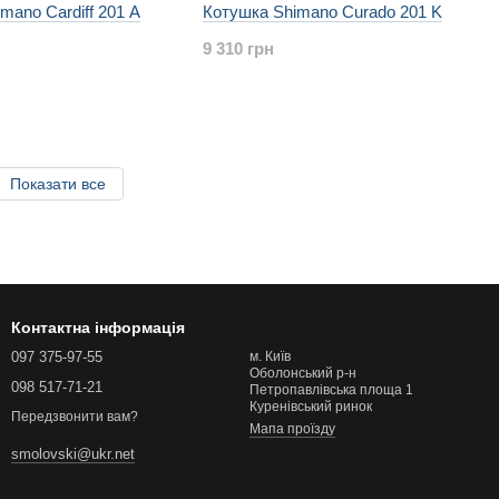
mano Cardiff 201 A
Котушка Shimano Curado 201 K
9 310 грн
Показати все
Контактна інформація
097 375-97-55
м. Київ
Оболонський р-н
098 517-71-21
Петропавлівська площа 1
Куренівський ринок
Передзвонити вам?
Мапа проїзду
smolovski@ukr.net