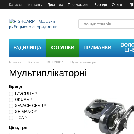
Перейти до основного контенту
Каталог
Контакти
Доставка
Про магазин
Бренди
Оплата
Д
ВОЛО
ВУДИЛИЩА
КОТУШКИ
ПРИМАНКИ
ШН
Головна
Каталог
КОТУШКИ
Мультиплікаторні
Мультиплікаторні
Бренд
FAVORITE
3
OKUMA
4
SAVAGE GEAR
8
SHIMANO
41
TICA
5
Ціна, грн