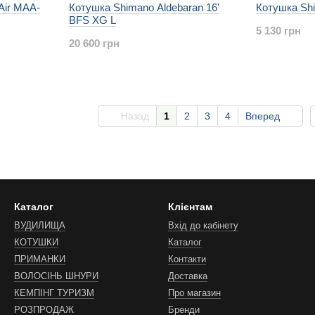
Air MAA-
Котушка Shimano Aldebaran 16'
Котушка Shi
BFS XG L
5 130 грн
20 600 грн
Назад
1
2
3
4
Вперед
Каталог
Клієнтам
ВУДИЛИЩА
Вхід до кабінету
КОТУШКИ
Каталог
ПРИМАНКИ
Контакти
ВОЛОСІНЬ ШНУРИ
Доставка
КЕМПІНГ ТУРИЗМ
Про магазин
РОЗПРОДАЖ
Бренди