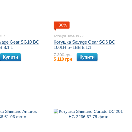
−30%
9.67
Артикул: 1854.19.72
vage Gear SG10 BC
Котушка Savage Gear SG6 BC
 8.1:1
100LH 5+1BB 8.1:1
7 300 грн
Купити
Купити
5 110 грн