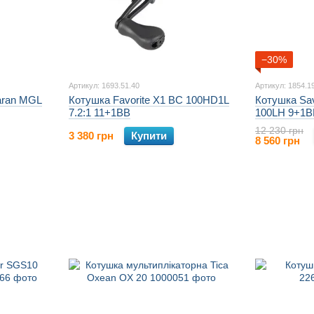
−30%
Артикул: 1693.51.40
Артикул: 1854.1
aran MGL
Котушка Favorite X1 BC 100HD1L
Котушка Sa
7.2:1 11+1BB
100LH 9+1BB
12 230 грн
3 380 грн
Купити
8 560 грн