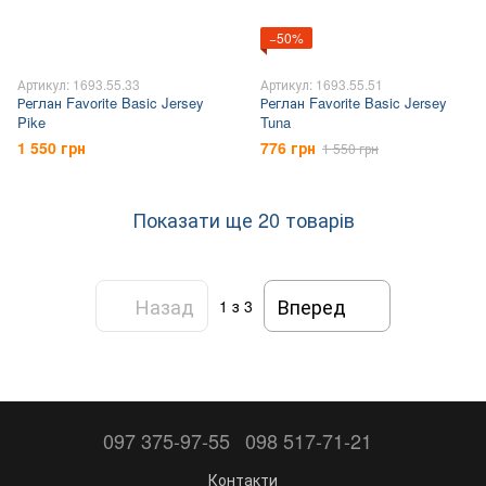
−50%
Артикул: 1693.55.33
Артикул: 1693.55.51
Реглан Favorite Basic Jersey
Реглан Favorite Basic Jersey
Pike
Tuna
1 550 грн
776 грн
1 550 грн
Показати ще 20 товарів
Назад
Вперед
1
з 3
097 375-97-55
098 517-71-21
Контакти