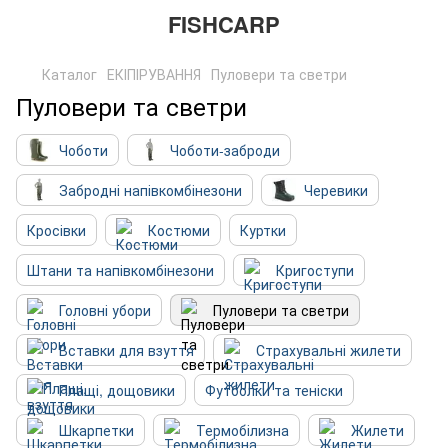
FISHCARP
Каталог
ЕКІПІРУВАННЯ
Пуловери та светри
Пуловери та светри
Чоботи
Чоботи-заброди
Забродні напівкомбінезони
Черевики
Кросівки
Костюми
Куртки
Штани та напівкомбінезони
Кригоступи
Головні убори
Пуловери та светри
Вставки для взуття
Страхувальні жилети
Плащі, дощовики
Футболки та теніски
Шкарпетки
Термобілизна
Жилети