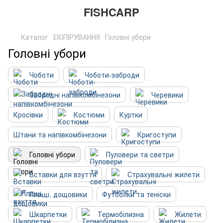
FISHCARP
Каталог
ЕКІПІРУВАННЯ
Головні убори
Головні убори
Чоботи
Чоботи-заброди
Забродні напівкомбінезони
Черевики
Кросівки
Костюми
Куртки
Штани та напівкомбінезони
Кригоступи
Головні убори
Пуловери та светри
Вставки для взуття
Страхувальні жилети
Плащі, дощовики
Футболки та теніски
Шкарпетки
Термобілизна
Жилети