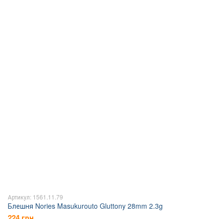
Артикул: 1561.11.79
Блешня Nories Masukurouto Gluttony 28mm 2.3g
224 грн