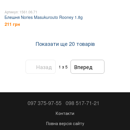
Артикул: 1561.06.71
Блешня Nories Masukurouto Rooney 1.8g
211 грн
Показати ще 20 товарів
Назад
Вперед
1
з 5
097 375-97-55
098 517-71-21
Контакти
Повна версія сайту