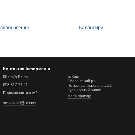
ливні блешні
Балансири
Контактна інформація
097 375-97-55
м. Київ
Оболонський р-н
098 517-71-21
Петропавлівська площа 1
Куренівський ринок
Передзвонити вам?
Мапа проїзду
smolovski@ukr.net