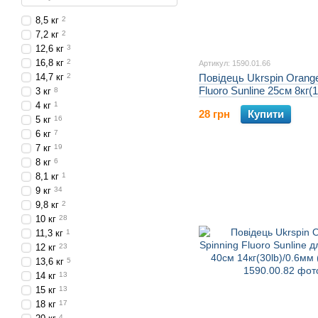
8,5 кг
2
7,2 кг
2
12,6 кг
3
16,8 кг
2
Артикул: 1590.01.66
14,7 кг
2
Повідець Ukrspin Orange
Fluoro Sunline 25см 8кг(
3 кг
8
(2шт/уп)
4 кг
1
28 грн
Купити
5 кг
16
6 кг
7
7 кг
19
8 кг
6
8,1 кг
1
9 кг
34
9,8 кг
2
10 кг
28
11,3 кг
1
12 кг
23
13,6 кг
5
14 кг
13
15 кг
13
18 кг
17
4