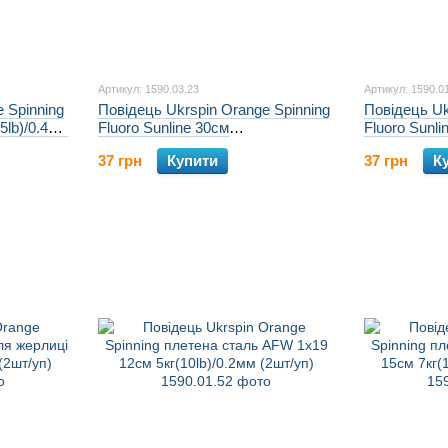
Артикул: 1590.03.23
Артикул: 1590.0
 Spinning
Повідець Ukrspin Orange Spinning
Повідець Uk
15lb)/0.4мм
Fluoro Sunline 30см
Fluoro Sunli
12кг(25lb)/0.6мм (2шт/уп)
14кг(30lb)/0
37 грн
Купити
37 грн
К