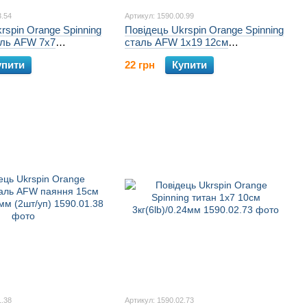
3.54
Артикул: 1590.00.99
rspin Orange Spinning
Повідець Ukrspin Orange Spinning
аль AFW 7х7
сталь AFW 1x19 12см
lb)/0.46мм (2шт/уп)
5кг(10lb)/0.2мм (2шт/уп)
упити
22 грн
Купити
1.38
Артикул: 1590.02.73