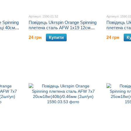
Артикул: 1590.01.52
Артикул: 1590.0
 Spinning
Повідець Ukrspin Orange Spinning
Повідець Uk
иці 40см
плетена сталь AFW 1х19 12см
плетена ст
)
5кг(10lb)/0.2мм (2шт/уп)
7кг(15lb)/0.
24 грн
Купити
24 грн
К