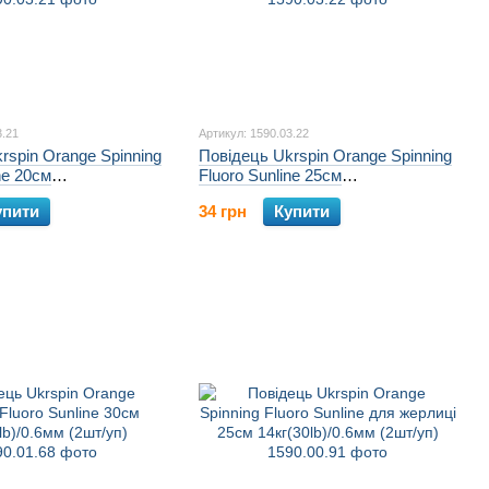
3.21
Артикул: 1590.03.22
rspin Orange Spinning
Повідець Ukrspin Orange Spinning
ne 20см
Fluoro Sunline 25см
.6мм (2шт/уп)
14кг(30lb)/0.6мм (2шт/уп)
упити
34 грн
Купити