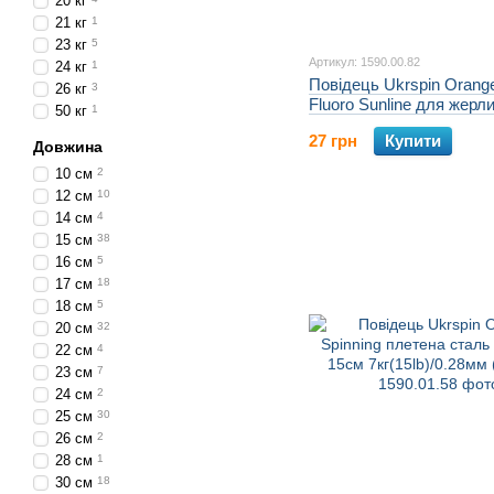
20 кг
21 кг
1
23 кг
5
Артикул: 1590.00.82
24 кг
1
Повідець Ukrspin Orange
26 кг
3
Fluoro Sunline для жерл
50 кг
1
14кг(30lb)/0.6мм (2шт/уп
27 грн
Купити
Довжина
10 см
2
12 см
10
14 см
4
15 см
38
16 см
5
17 см
18
18 см
5
20 см
32
22 см
4
23 см
7
24 см
2
25 см
30
26 см
2
28 см
1
30 см
18