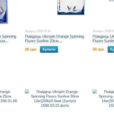
Артикул: 1590.03.18
Артикул: 1590.0
 Spinning
Повідець Ukrspin Orange Spinning
Повідець Uk
5см
Fluoro Sunline 20см
Fluoro Sunli
п)
10кг(20lb)/0.5мм (2шт/уп)
14кг(30lb)/0
26 грн
Купити
30 грн
К