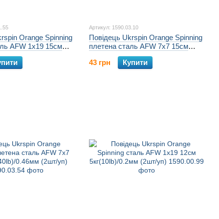
1.55
Артикул: 1590.03.10
rspin Orange Spinning
Повідець Ukrspin Orange Spinning
аль AFW 1х19 15см
плетена сталь AFW 7х7 15см
25мм (2шт/уп)
10кг(22lb)/0.36мм (2шт/уп)
упити
43 грн
Купити