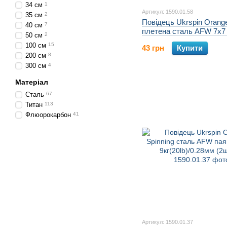
34 см
1
Артикул: 1590.01.58
35 см
2
Повідець Ukrspin Orange
40 см
7
плетена сталь AFW 7х7
50 см
2
7кг(15lb)/0.28мм (2шт/уп
100 см
15
43 грн
Купити
200 см
8
300 см
4
Матеріал
Сталь
67
Титан
113
Флюорокарбон
41
Артикул: 1590.01.37