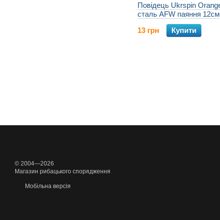
Повідець Ukrspin Orange
сталь AFW паяння 12см
9кг(20lb)/0.28мм (2шт/уп
13 грн
Купити
© 2004—2026
Магазин рибацького спорядження
Мобільна версія