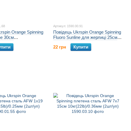
1.68
Артикул: 1590.00.91
rspin Orange Spinning
Повідець Ukrspin Orange Spinning
ne 30см
Fluoro Sunline для жерлиці 25см
.6мм (2шт/уп)
14кг(30lb)/0.6мм (2шт/уп)
упити
22 грн
Купити