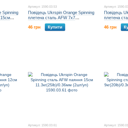
Артикул: 1590.03.53
Артикул: 1590.0
 Spinning
Повідець Ukrspin Orange Spinning
Повідець Uk
 15см
плетена сталь AFW 7х7
плетена ст
)
20см18кг(40lb)/0.46мм (2шт/уп)
25см18кг(40
46 грн
Купити
46 грн
К
Артикул: 1590.03.61
Артикул: 1590.0