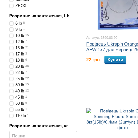
ZEOX
33
Розривне навантаження, Lb
6 lb
8
9 lb
1
10 lb
15
Артикул: 1590.03.90
12 lb
7
Повідець Ukrspin Orange
15 lb
21
AFW 1х7 для жерлиці 2
17 lb
3
10кг(20lb)/0.28мм (2шт/у
22 грн
Купити
18 lb
6
20 lb
36
22 lb
7
25 lb
22
30 lb
15
40 lb
12
45 lb
1
50 lb
6
55 lb
1
110 lb
1
Розривне навантаження, кг