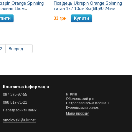
rspin Orange Spinning
Повідець Ukrspin Orange Spinning
паяння 15см
титан 1x7 10см 3кг(6lb)/0.24мм
3мм (2шт/уп)
упити
33 грн
Купити
2
Вперед
Контактна інформація
097 375-97-55
м. Київ
Оболонський р-н
098 517-71-21
Петропавлівська площа 1
Куренівський ринок
Передзвонити вам?
Мапа проїзду
smolovski@ukr.net