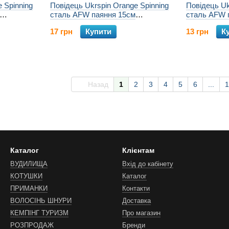
 Spinning
Повідець Ukrspin Orange Spinning
Повідець Uk
сталь AFW паяння 15см
сталь AFW 
)
11.3кг(25lb)/0.36мм (2шт/уп)
9кг(20lb)/0.
17 грн
Купити
13 грн
К
Назад
1
2
3
4
5
6
...
1
Каталог
Клієнтам
ВУДИЛИЩА
Вхід до кабінету
КОТУШКИ
Каталог
ПРИМАНКИ
Контакти
ВОЛОСІНЬ ШНУРИ
Доставка
КЕМПІНГ ТУРИЗМ
Про магазин
РОЗПРОДАЖ
Бренди