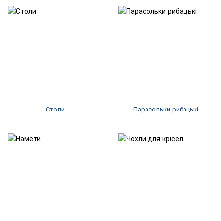
Столи
Парасольки рибацькі