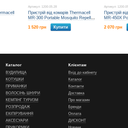
Артикул: 1200.05.28
Артикул: 1200.0
ermacell
Пристрій від комарів Thermacell
Пристрій ві
MR-300 Portable Mosquito Repeller
MR-450X Por
к:olive
Repeller
1 520 грн
Купити
2 070 грн
Каталог
Клієнтам
ВУДИЛИЩА
Вхід до кабінету
КОТУШКИ
Каталог
ПРИМАНКИ
Контакти
ВОЛОСІНЬ ШНУРИ
Доставка
КЕМПІНГ ТУРИЗМ
Про магазин
РОЗПРОДАЖ
Бренди
ЕКІПІРУВАННЯ
Оплата
АКСЕСУАРИ
ДИСКОНТ
ПРИКОРМКИ
Новини