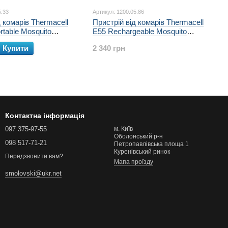
5.33
Артикул: 1200.05.86
д комарів Thermacell
Пристрій від комарів Thermacell
table Mosquito
E55 Rechargeable Mosquito
Repeller к:charcoal
Купити
2 340 грн
Контактна інформація
097 375-97-55
м. Київ
Оболонський р-н
098 517-71-21
Петропавлівська площа 1
Куренівський ринок
Передзвонити вам?
Мапа проїзду
smolovski@ukr.net