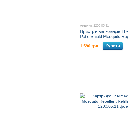
Артикул: 1200.05.91
Пристрій від комарів Th
Patio Shield Mosquito Re
PS к:citrus
1 590 грн
Купити