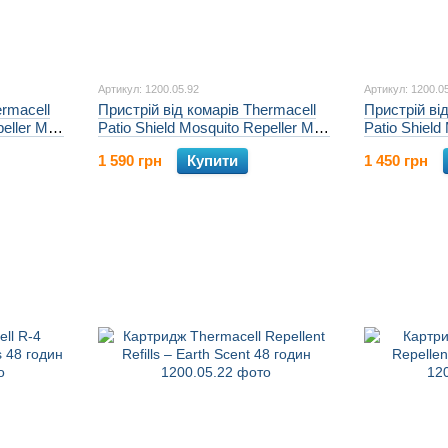
Артикул: 1200.05.92
Артикул: 1200.0
ermacell
Пристрій від комарів Thermacell
Пристрій ві
peller MR-
Patio Shield Mosquito Repeller MR-
Patio Shield
PS к:linen
PS к:navy
1 590 грн
Купити
1 450 грн