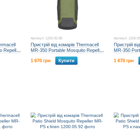
Артикул: 1200.05.88
Артикул: 1200.0
ermacell
Пристрій від комарів Thermacell
Пристрій ві
o Repeller
MR-350 Portable Mosquito Repeller
MR-350 Port
к:olive
к:orange
1 670 грн
Купити
1 670 грн