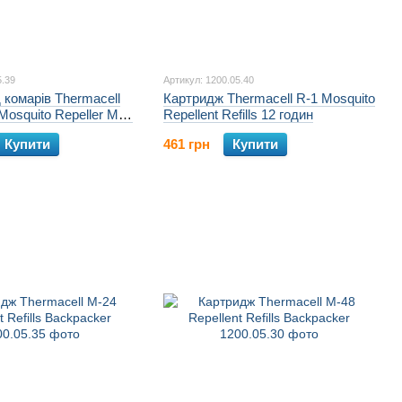
5.39
Артикул: 1200.05.40
д комарів Thermacell
Картридж Thermacell R-1 Mosquito
 Mosquito Repeller MR-
Repellent Refills 12 годин
Купити
461 грн
Купити