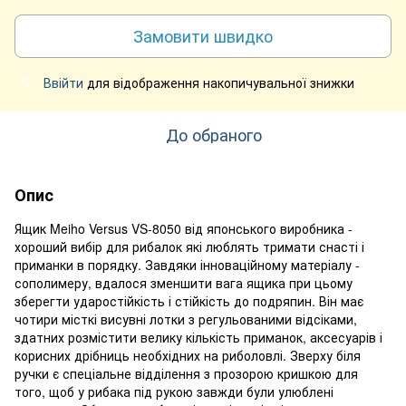
Замовити швидко
Ввійти
для відображення накопичувальної знижки
%
До обраного
Опис
Ящик Meiho Versus VS-8050 від японського виробника -
хороший вибір для рибалок які люблять тримати снасті і
приманки в порядку. Завдяки інноваційному матеріалу -
сополимеру, вдалося зменшити вага ящика при цьому
зберегти ударостійкість і стійкість до подряпин. Він має
чотири місткі висувні лотки з регульованими відсіками,
здатних розмістити велику кількість приманок, аксесуарів і
корисних дрібниць необхідних на риболовлі. Зверху біля
ручки є спеціальне відділення з прозорою кришкою для
того, щоб у рибака під рукою завжди були улюблені