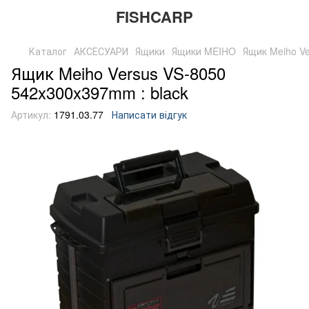
FISHCARP
Каталог
АКСЕСУАРИ
Ящики
Ящики MEIHO
Ящик Meiho V
Ящик Meiho Versus VS-8050
542x300x397mm : black
Артикул:
1791.03.77
Написати відгук