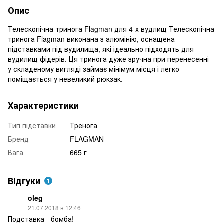
Опис
Телескопічна тринога Flagman для 4-х вудлищ Телескопічна
тринога Flagman виконана з алюмінію, оснащена
підставками під вудилища, які ідеально підходять для
вудилищ фідерів. Ця тринога дуже зручна при перенесенні -
у складеному вигляді займає мінімум місця і легко
поміщається у невеликий рюкзак.
Характеристики
Тип підставки
Тренога
Бренд
FLAGMAN
Вага
665 г
Відгуки
1
oleg
21.07.2018 в 12:46
Подставка - бомба!