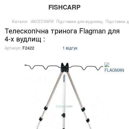
FISHCARP
Каталог
АКСЕСУАРИ
Підставки для вудилищ
Підставки 
Телескопічна тринога Flagman для
4-х вудлищ :
Артикул:
F2422
1 відгук