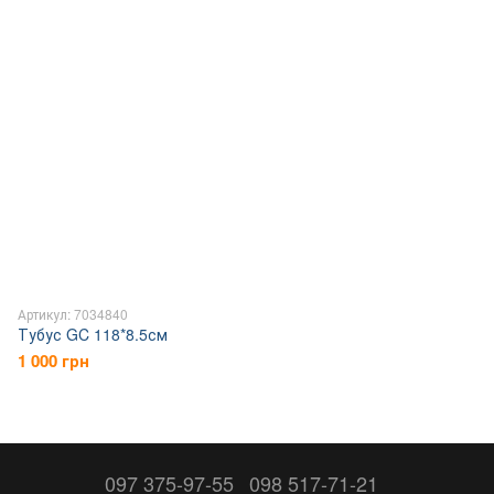
Артикул: 7034840
Тубус GC 118*8.5см
1 000 грн
097 375-97-55
098 517-71-21