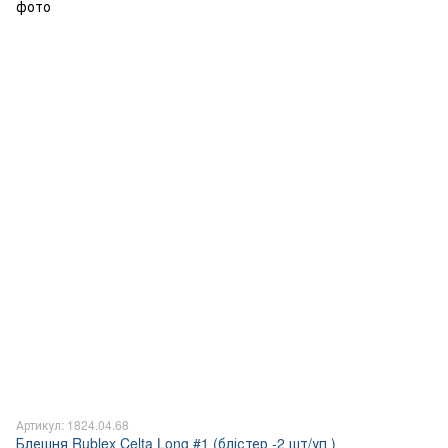
Артикул: 1824.04.68
Блешня Rublex Celta Long #1 (блістер -2 шт/уп )