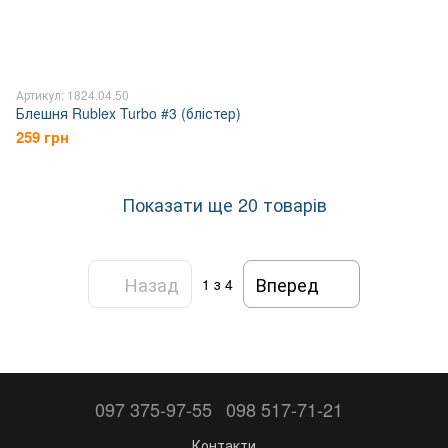
Артикул: 1824.04.50
Блешня Rublex Turbo #3 (блістер)
259 грн
Показати ще 20 товарів
Назад
Вперед
1
з 4
097 375-97-55
098 517-71-21
Контакти