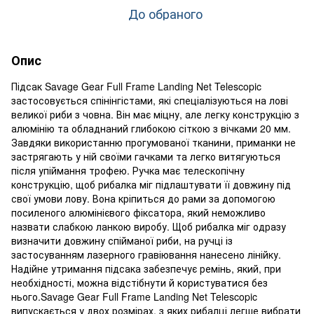
До обраного
Опис
Підсак Savage Gear Full Frame Landing Net Telescopic
застосовується спінінгістами, які спеціалізуються на лові
великої риби з човна. Він має міцну, але легку конструкцію з
алюмінію та обладнаний глибокою сіткою з вічками 20 мм.
Завдяки використанню прогумованої тканини, приманки не
застрягають у ній своїми гачками та легко витягуються
після упіймання трофею. Ручка має телескопічну
конструкцію, щоб рибалка міг підлаштувати її довжину під
свої умови лову. Вона кріпиться до рами за допомогою
посиленого алюмінієвого фіксатора, який неможливо
назвати слабкою ланкою виробу. Щоб рибалка міг одразу
визначити довжину спійманої риби, на ручці із
застосуванням лазерного гравіювання нанесено лінійку.
Надійне утримання підсака забезпечує ремінь, який, при
необхідності, можна відстібнути й користуватися без
нього.Savage Gear Full Frame Landing Net Telescopic
випускається у двох розмірах, з яких рибалці легше вибрати