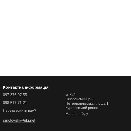
Контактна інформація
097 375-97-55
м. Київ
Оболонський р-н
098 517-71-21
Петропавлівська площа 1
Куренівський ринок
Передзвонити вам?
Мапа проїзду
smolovski@ukr.net