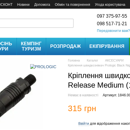
ИСКОНТ
Новини
Допомога
Обмін та повернення
Угода користувача
097 375-97-55
098 517-71-21
Передзвонити вам?
СІНЬ
КЕМПІНГ
РОЗПРОДАЖ
ЕКІПІРУВАННЯ
УРИ
ТУРИЗМ
Головна
Каталог
АКСЕСУАРИ
Кріплення швидкознімач Prologic Black Ni
Кріплення швидкоз
Release Medium (1
Немає в наявності
Артикул: 1846.0
315 грн
Ввійти
для відображення накоп
%