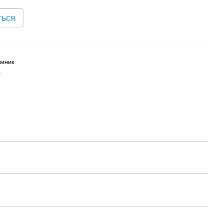
ться
мник
C