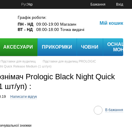
Рус
Укр
Бажання
Вхід
Графік роботи:
Мій кошик
ПН - НД
09:00-19:00 Магазин
ВТ - НД
08:00-18:00 Точка видачі
ОСНАЩЕ
АКСЕСУАРИ
ПРИКОРМКИ
ЧОВНИ
МОНТА
Підставки для вудилищ
Підставки для вудилищ PROLOGIC
ght Quick Release Medium (1 шт/уп)
німач Prologic Black Night Quick
 шт/уп) :
0.19
Написати відгук
В бажання
ичувальної знижки