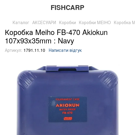
FISHCARP
Каталог
АКСЕСУАРИ
Коробки
Коробки MEIHO
Коробка M
Коробка Meiho FB-470 Akiokun
107x93x35mm : Navy
Артикул:
1791.11.10
Написати відгук