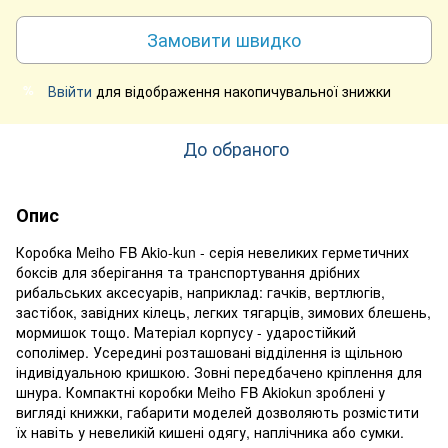
Замовити швидко
Ввійти
для відображення накопичувальної знижки
%
До обраного
Опис
Коробка Meiho FB Akio-kun - серія невеликих герметичних
боксів для зберігання та транспортування дрібних
рибальських аксесуарів, наприклад: гачків, вертлюгів,
застібок, завідних кілець, легких тягарців, зимових блешень,
мормишок тощо. Матеріал корпусу - ударостійкий
сополімер. Усередині розташовані відділення із щільною
індивідуальною кришкою. Зовні передбачено кріплення для
шнура. Компактні коробки Meiho FB Akiokun зроблені у
вигляді книжки, габарити моделей дозволяють розмістити
їх навіть у невеликій кишені одягу, наплічника або сумки.