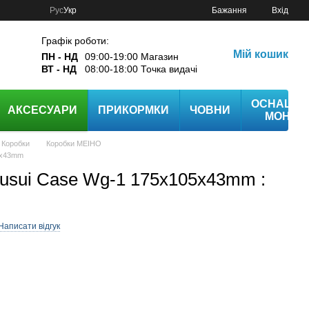
Рус
Укр
Бажання
Вхід
Графік роботи:
Мій кошик
ПН - НД
09:00-19:00 Магазин
ВТ - НД
08:00-18:00 Точка видачі
ОСНАЩЕ
АКСЕСУАРИ
ПРИКОРМКИ
ЧОВНИ
МОНТА
Коробки
Коробки MEIHO
5x43mm
usui Case Wg-1 175x105x43mm :
Написати відгук