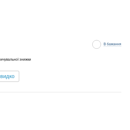
В бажання
ичувальної знижки
швидко