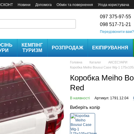
ИСКОНТ
Новини
Допомога
Обмін та повернення
Угода користувача
097 375-97-55
098 517-71-21
Передзвонити вам?
СІНЬ
КЕМПІНГ
РОЗПРОДАЖ
ЕКІПІРУВАННЯ
УРИ
ТУРИЗМ
Головна
Каталог
АКСЕСУАРИ
Коробка Meiho Bousui Case Wg-1 175x10
Коробка Meiho Bo
Red
В наявності
Артикул: 1791.12.04
Виберіть колір