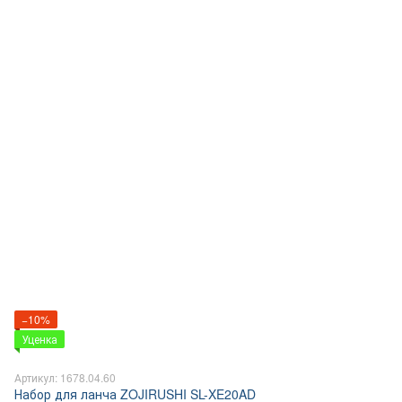
−10%
Уценка
Артикул: 1678.04.60
Набор для ланча ZOJIRUSHI SL-XE20AD