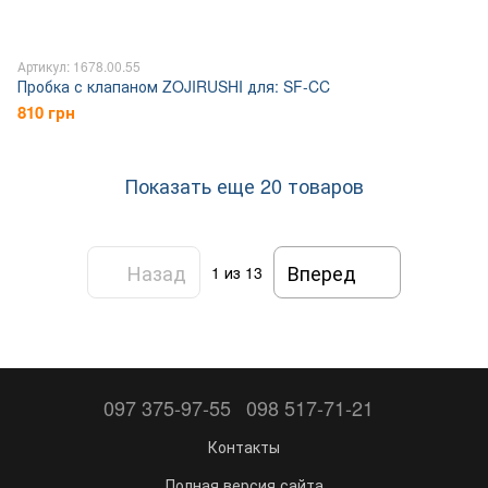
Артикул: 1678.00.55
Пробка с клапаном ZOJIRUSHI для: SF-CC
810 грн
Показать еще 20 товаров
Назад
Вперед
1
из 13
097 375-97-55
098 517-71-21
Контакты
Полная версия сайта