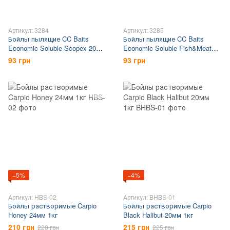
Артикул: 3284
Артикул: 3285
Бойлы пылящие CC Baits
Бойлы пылящие CC Baits
Economic Soluble Scopex 20мм
Economic Soluble Fish&Meat
1кг
Mix 1кг
93 грн
93 грн
−5%
−4%
Артикул: HBS-02
Артикул: BHBS-01
Бойлы растворимые Carpio
Бойлы растворимые Carpio
Honey 24мм 1кг
Black Halibut 20мм 1кг
210 грн
215 грн
220 грн
225 грн