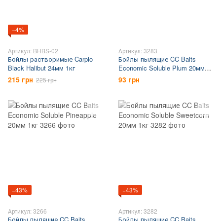
−4%
Артикул: BHBS-02
Артикул: 3283
Бойлы растворимые Carpio
Бойлы пылящие CC Baits
Black Halibut 24мм 1кг
Economic Soluble Plum 20мм
1кг
215 грн
93 грн
225 грн
−43%
−43%
Артикул: 3266
Артикул: 3282
Бойлы пылящие CC Baits
Бойлы пылящие CC Baits