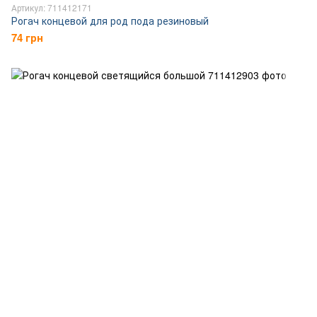
Артикул: 711412171
Рогач концевой для род пода резиновый
74 грн