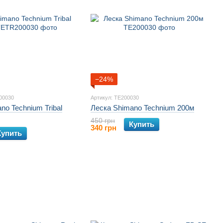
−24%
00030
Артикул: TE200030
no Technium Tribal
Леска Shimano Technium 200м
450 грн
Купить
340 грн
Купить