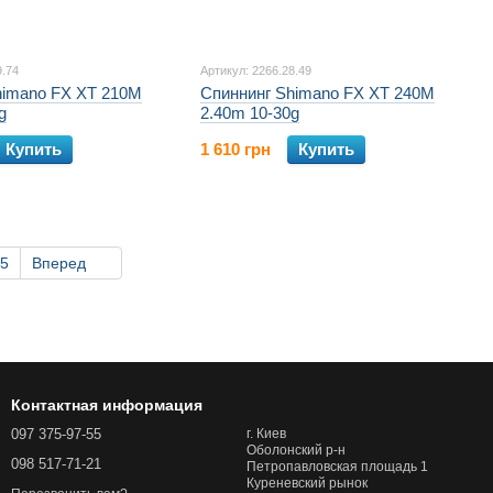
9.74
Артикул: 2266.28.49
himano FX XT 210M
Спиннинг Shimano FX XT 240M
g
2.40m 10-30g
Купить
1 610 грн
Купить
5
Вперед
Контактная информация
097 375-97-55
г. Киев
Оболонский р-н
098 517-71-21
Петропавловская площадь 1
Куреневский рынок