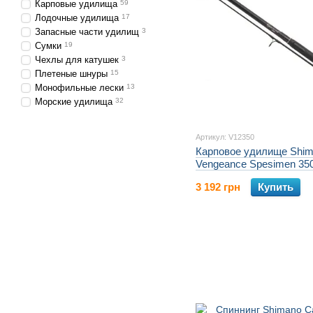
Карповые удилища
59
Лодочные удилища
17
Запасные части удилищ
3
Сумки
19
Чехлы для катушек
3
Плетеные шнуры
15
Монофильные лески
13
Морские удилища
32
Артикул: V12350
Карповое удилище Shi
Vengeance Spesimen 35
3 192 грн
Купить