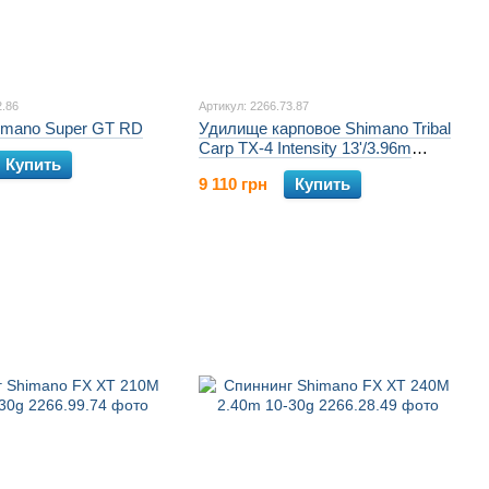
2.86
Артикул: 2266.73.87
imano Super GT RD
Удилище карповое Shimano Tribal
Carp TX-4 Intensity 13'/3.96m
Купить
3.5lbs
9 110 грн
Купить