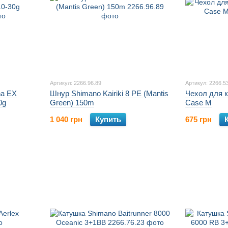
Артикул: 2266.96.89
Артикул: 2266.5
na EX
Шнур Shimano Kairiki 8 PE (Mantis
Чехол для 
0g
Green) 150m
Case M
1 040 грн
Купить
675 грн