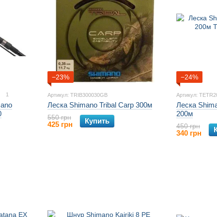
−23%
−24%
1
Артикул: TRIB300030GB
Артикул: TETR2
mano
Леска Shimano Tribal Carp 300м
Леска Shima
0
200м
550 грн
Купить
425 грн
450 грн
340 грн