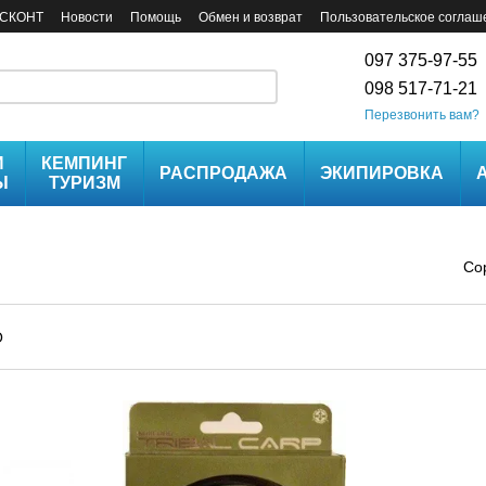
СКОНТ
Новости
Помощь
Обмен и возврат
Пользовательское соглаш
097 375-97-55
098 517-71-21
Перезвонить вам?
И
КЕМПИНГ
РАСПРОДАЖА
ЭКИПИРОВКА
Ы
ТУРИЗМ
Со