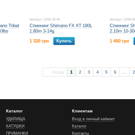
Артикул: 2266.28.45
Артикул: 2266.9
no Tribal
Спиннинг Shimano FX XT 180L
Спиннинг S
0lbs
1.80m 3-14g
2.10m 10-30
1 320 грн
Купить
1 450 грн
Назад
1
2
3
4
5
6
...
2
Каталог
Клиентам
УДИЛИЩА
Вход в личный кабинет
КАТУШКИ
Каталог
ПРИМАНКИ
Контакты