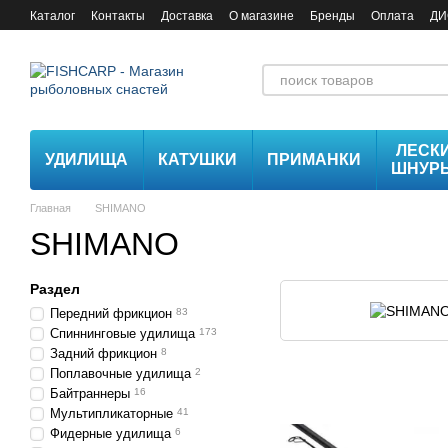
Перейти к основному контенту
Каталог
Контакты
Доставка
О магазине
Бренды
Оплата
ДИ
ЛЕСК
УДИЛИЩА
КАТУШКИ
ПРИМАНКИ
ШНУР
Главная
SHIMANO
SHIMANO
Раздел
Передний фрикцион
83
Спиннинговые удилища
173
Задний фрикцион
8
Поплавочные удилища
2
Байтраннеры
16
Мультипликаторные
41
Фидерные удилища
6