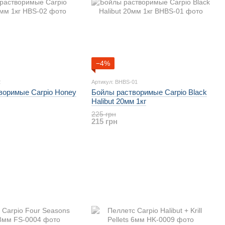
−4%
2
Артикул: BHBS-01
воримые Carpio Honey
Бойлы растворимые Carpio Black
Halibut 20мм 1кг
225 грн
215 грн