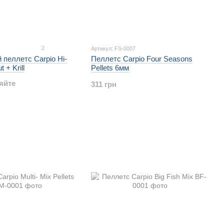
2
Артикул: FS-0007
пеллетс Carpio Hi-
Пеллетс Carpio Four Seasons
t + Krill
Pellets 6мм
яйте
311 грн