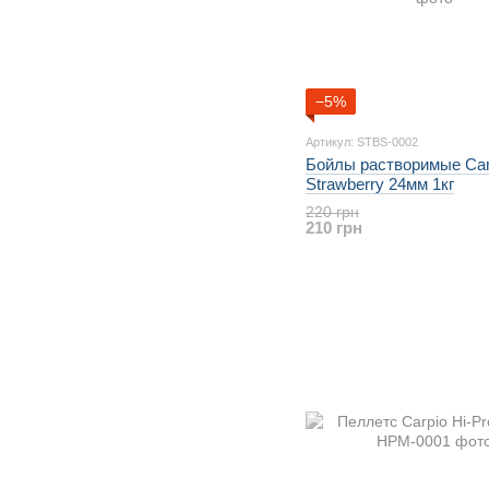
−5%
Артикул: STBS-0002
Бойлы растворимые Car
Strawberry 24мм 1кг
220 грн
210 грн