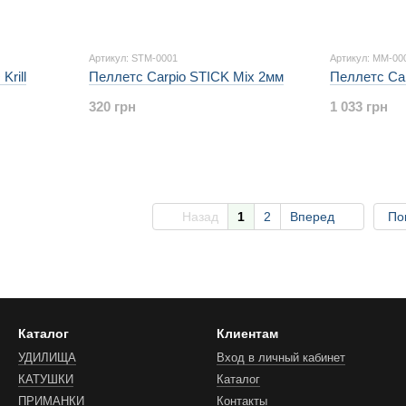
Артикул: STM-0001
Артикул: MM-00
Krill
Пеллетс Carpio STICK Mix 2мм
Пеллетс Carp
320 грн
1 033 грн
Назад
1
2
Вперед
По
Каталог
Клиентам
УДИЛИЩА
Вход в личный кабинет
КАТУШКИ
Каталог
ПРИМАНКИ
Контакты