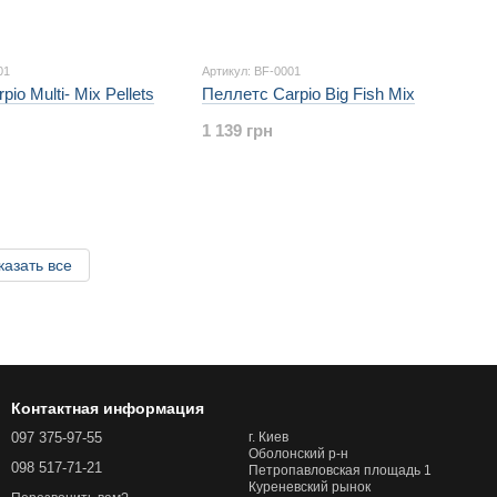
01
Артикул: BF-0001
io Multi- Mix Pellets
Пеллетс Carpio Big Fish Mix
1 139 грн
казать все
Контактная информация
097 375-97-55
г. Киев
Оболонский р-н
098 517-71-21
Петропавловская площадь 1
Куреневский рынок