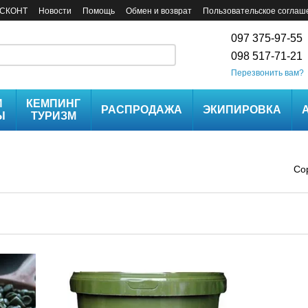
СКОНТ
Новости
Помощь
Обмен и возврат
Пользовательское соглаш
097 375-97-55
098 517-71-21
Перезвонить вам?
И
КЕМПИНГ
РАСПРОДАЖА
ЭКИПИРОВКА
Ы
ТУРИЗМ
Со