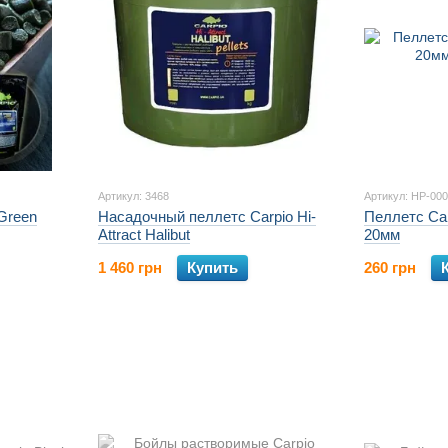
Артикул: 3468
Артикул: HP-00
 Green
Насадочный пеллетс Carpio Hi-
Пеллетс Carp
Attract Halibut
20мм
1 460 грн
Купить
260 грн