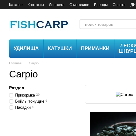
Перейти к основному контенту
Каталог
Контакты
Доставка
О магазине
Бренды
Оплата
ДИ
ЛЕСК
УДИЛИЩА
КАТУШКИ
ПРИМАНКИ
ШНУР
Главная
Carpio
Carpio
Раздел
Прикормка
20
Бойлы тонущие
6
Насадки
4