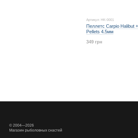
Артикул: HK-0001
Пеллетс Carpio Halibut + 
Pellets 4.5мм
349 грн
© 2004—2026
Магазин рыболовных снастей