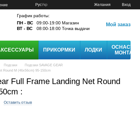
Рус
Укр
Желания
Вход
ение
График работы:
ПН - ВС
09:00-19:00 Магазин
Мой заказ
ВТ - ВС
08:00-18:00 Точка выдачи
ОСНАСТК
АКСЕССУАРЫ
ПРИКОРМКИ
ЛОДКИ
МОНТАЖ
Подсаки
Подсаки SAVAGE GEAR
Net Round M (46х56cm) 95-150cm
ar Full Frame Landing Net Round
50cm :
Оставить отзыв