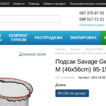
СКОНТ
Новости
Помощь
Обмен и возврат
Пользовательское соглаш
097 375-97-55
098 517-71-21
Перезвонить вам?
И
КЕМПИНГ
РАСПРОДАЖА
ЭКИПИРОВКА
Ы
ТУРИЗМ
Главная
Каталог
АКСЕССУАРЫ
Подсак Savage Gear Full Frame Landing 
Подсак Savage Ge
M (46х56cm) 95-1
Нет в наличии
Артикул: 1854.18.88
Длина
99-150 см (ручка)