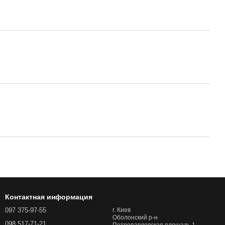
Контактная информация
097 375-97-55
г. Киев
Оболонский р-н
098 517-71-21