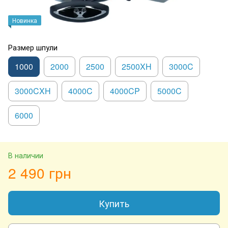
Новинка
Размер шпули
1000
2000
2500
2500XH
3000C
3000CXH
4000C
4000CP
5000C
6000
В наличии
2 490 грн
Купить