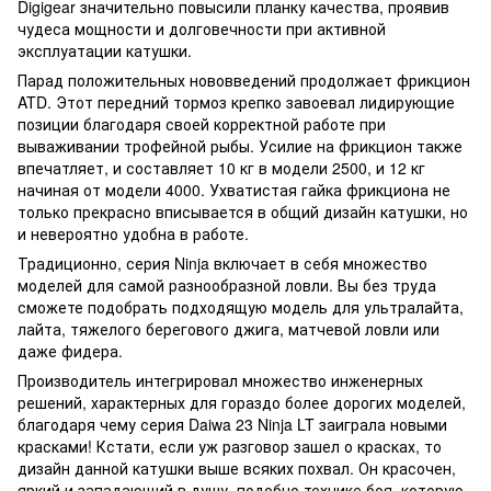
Digigear значительно повысили планку качества, проявив
чудеса мощности и долговечности при активной
эксплуатации катушки.
Парад положительных нововведений продолжает фрикцион
ATD. Этот передний тормоз крепко завоевал лидирующие
позиции благодаря своей корректной работе при
вываживании трофейной рыбы. Усилие на фрикцион также
впечатляет, и составляет 10 кг в модели 2500, и 12 кг
начиная от модели 4000. Ухватистая гайка фрикциона не
только прекрасно вписывается в общий дизайн катушки, но
и невероятно удобна в работе.
Традиционно, серия Ninja включает в себя множество
моделей для самой разнообразной ловли. Вы без труда
сможете подобрать подходящую модель для ультралайта,
лайта, тяжелого берегового джига, матчевой ловли или
даже фидера.
Производитель интегрировал множество инженерных
решений, характерных для гораздо более дорогих моделей,
благодаря чему серия Daiwa 23 Ninja LT заиграла новыми
красками! Кстати, если уж разговор зашел о красках, то
дизайн данной катушки выше всяких похвал. Он красочен,
яркий и западающий в душу, подобно технике боя, которую