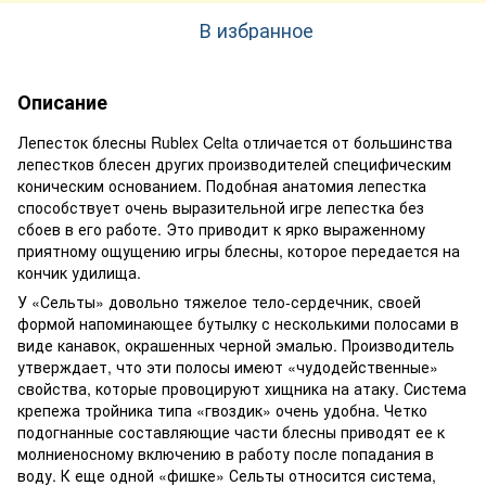
В избранное
Описание
Лепесток блесны Rublex Celta отличается от большинства
лепестков блесен других производителей специфическим
коническим основанием. Подобная анатомия лепестка
способствует очень выразительной игре лепестка без
сбоев в его работе. Это приводит к ярко выраженному
приятному ощущению игры блесны, которое передается на
кончик удилища.
У «Сельты» довольно тяжелое тело-сердечник, своей
формой напоминающее бутылку с несколькими полосами в
виде канавок, окрашенных черной эмалью. Производитель
утверждает, что эти полосы имеют «чудодейственные»
свойства, которые провоцируют хищника на атаку. Система
крепежа тройника типа «гвоздик» очень удобна. Четко
подогнанные составляющие части блесны приводят ее к
молниеносному включению в работу после попадания в
воду. К еще одной «фишке» Сельты относится система,