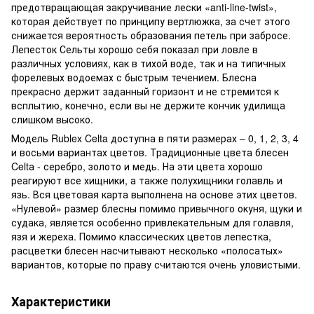
предотвращающая закручивание лески «anti-line-twist»,
которая действует по принципу вертлюжка, за счет этого
снижается вероятность образования петель при забросе.
Лепесток Сельты хорошо себя показал при ловле в
различных условиях, как в тихой воде, так и на типичных
форелевых водоемах с быстрым течением. Блесна
прекрасно держит заданный горизонт и не стремится к
всплытию, конечно, если вы не держите кончик удилища
слишком высоко.
Модель Rublex Celta доступна в пяти размерах – 0, 1, 2, 3, 4
и восьми вариантах цветов. Традиционные цвета блесен
Celtа - серебро, золото и медь. На эти цвета хорошо
реагируют все хищники, а также полухищники голавль и
язь. Вся цветовая карта выполнена на основе этих цветов.
«Нулевой» размер блесны помимо привычного окуня, щуки и
судака, является особенно привлекательным для голавля,
язя и жереха. Помимо классических цветов лепестка,
расцветки блесен насчитывают несколько «полосатых»
вариантов, которые по праву считаются очень уловистыми.
Характеристики