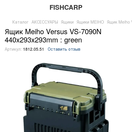
FISHCARP
Каталог
АКСЕССУАРЫ
Ящики
Ящики MEIHO
Ящик Meiho 
Ящик Meiho Versus VS-7090N
440x293x293mm : green
Артикул:
1812.05.51
Оставить отзыв