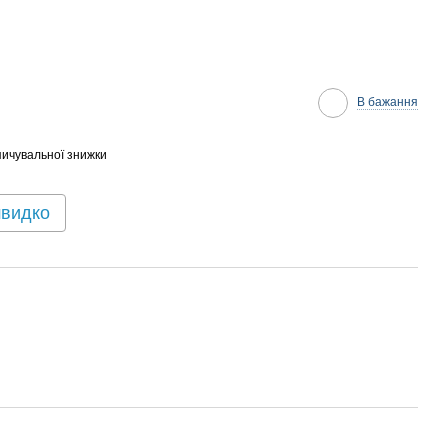
В бажання
ичувальної знижки
швидко