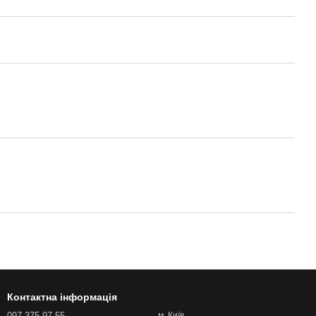
Контактна інформація
097 375-97-55
м. Київ