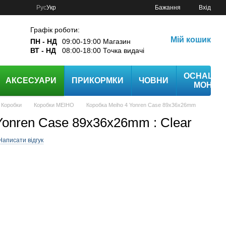
Рус
Укр
Бажання
Вхід
Графік роботи:
Мій кошик
ПН - НД
09:00-19:00 Магазин
ВТ - НД
08:00-18:00 Точка видачі
ОСНАЩЕ
АКСЕСУАРИ
ПРИКОРМКИ
ЧОВНИ
МОНТА
Коробки
Коробки MEIHO
Коробка Meiho 4 Yonren Case 89x36x26mm
Yonren Case 89x36x26mm : Clear
Написати відгук