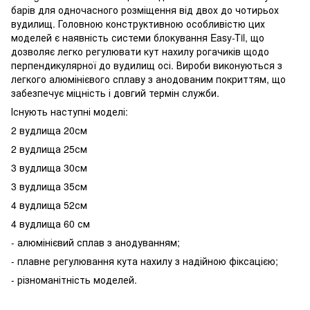
барів для одночасного розміщення від двох до чотирьох
вудилищ. Головною конструктивною особливістю цих
моделей є наявність системи блокування Easy-Til, що
дозволяє легко регулювати кут нахилу рогачиків щодо
перпендикулярної до вудилищ осі. Вироби виконуються з
легкого алюмінієвого сплаву з анодованим покриттям, що
забезпечує міцність і довгий термін служби.
Існують наступні моделі:
2 вудлища 20см
2 вудлища 25см
3 вудлища 30см
3 вудлища 35см
4 вудлища 52см
4 вудлища 60 см
- алюмінієвий сплав з анодуванням;
- плавне регулювання кута нахилу з надійною фіксацією;
- різноманітність моделей.