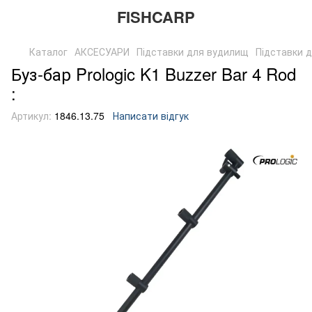
FISHCARP
Каталог
АКСЕСУАРИ
Підставки для вудилищ
Підставки 
Буз-бар Prologic K1 Buzzer Bar 4 Rod
:
Артикул:
1846.13.75
Написати відгук