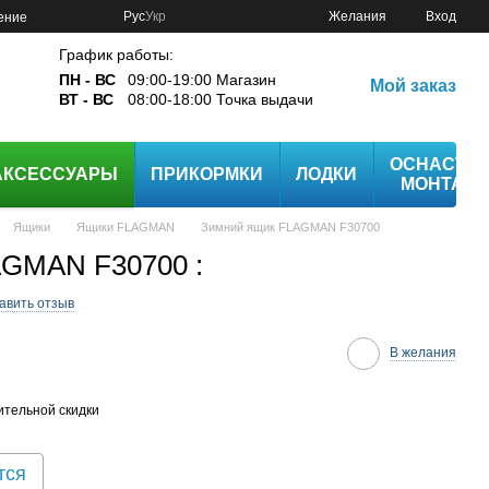
Рус
Укр
Желания
Вход
ение
График работы:
ПН - ВС
09:00-19:00 Магазин
Мой заказ
ВТ - ВС
08:00-18:00 Точка выдачи
ОСНАСТК
АКСЕССУАРЫ
ПРИКОРМКИ
ЛОДКИ
МОНТАЖ
Ящики
Ящики FLAGMAN
Зимний ящик FLAGMAN F30700
AGMAN F30700 :
авить отзыв
В желания
тельной скидки
тся