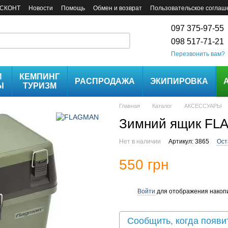
СКОНТ
Новости
Помощь
Обмен и возврат
Пользовательское соглаш
097 375-97-55
098 517-71-21
Перезвонить вам?
И
КЕМПИНГ
РАСПРОДАЖА
ЭКИПИРОВКА
Ы
ТУРИЗМ
Главная
Каталог
АКСЕССУАРЫ
Зимний ящик FL
Нет в наличии
Артикул: 3865
Ост
550 грн
Войти
для отображения накопи
%
Сообщить, когда появи