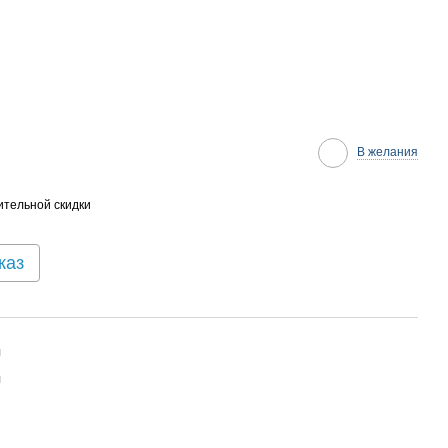
В желания
тельной скидки
каз
я
я