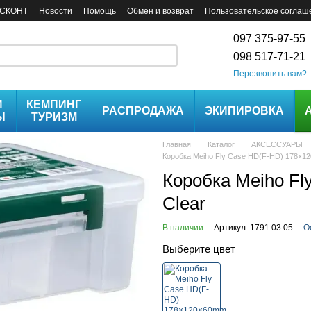
СКОНТ
Новости
Помощь
Обмен и возврат
Пользовательское соглаш
097 375-97-55
098 517-71-21
Перезвонить вам?
И
КЕМПИНГ
РАСПРОДАЖА
ЭКИПИРОВКА
Ы
ТУРИЗМ
Главная
Каталог
АКСЕССУАРЫ
Коробка Meiho Fly Case HD(F-HD) 178×
Коробка Meiho F
Clear
В наличии
Артикул: 1791.03.05
О
Выберите цвет