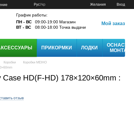
Рус
Укр
Желания
Вход
ение
График работы:
ПН - ВС
09:00-19:00 Магазин
Мой заказ
ВТ - ВС
08:00-18:00 Точка выдачи
ОСНАСТК
АКСЕССУАРЫ
ПРИКОРМКИ
ЛОДКИ
МОНТАЖ
Коробки
Коробки MEIHO
120×60mm
ly Case HD(F-HD) 178×120×60mm :
ставить отзыв